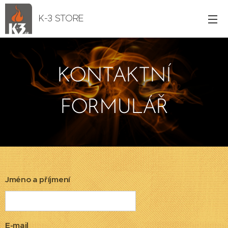
K-3 STORE
KONTAKTNÍ
FORMULÁŘ
Jméno a příjmení
E-mail