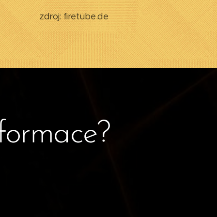
zdroj: firetube.de
nformace?