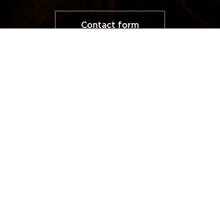
Contact form
KAMNA,
DOPLŇKOV
OPRAVY A
KRBY, PECE,
Ý
SERVIS
SPORÁKY
SORTIMENT