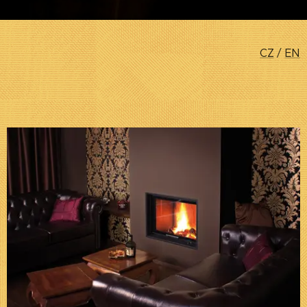
CZ
/
EN