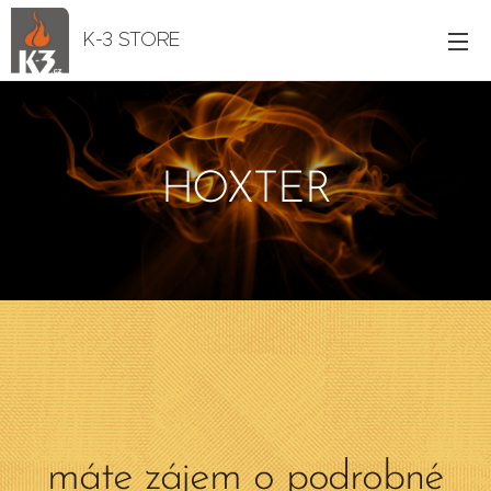
K-3 STORE
HOXTER
máte zájem o podrobné