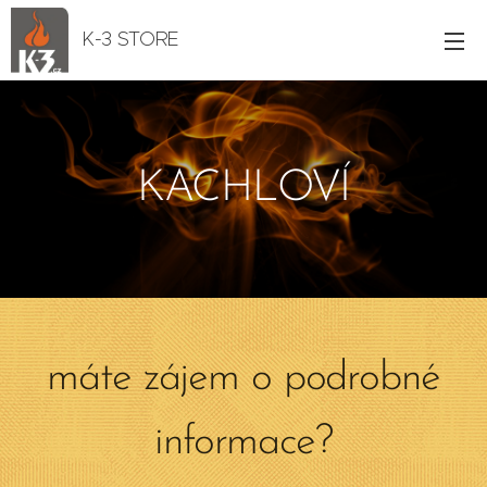
K-3 STORE
KACHLOVÍ
máte zájem o podrobné
informace?