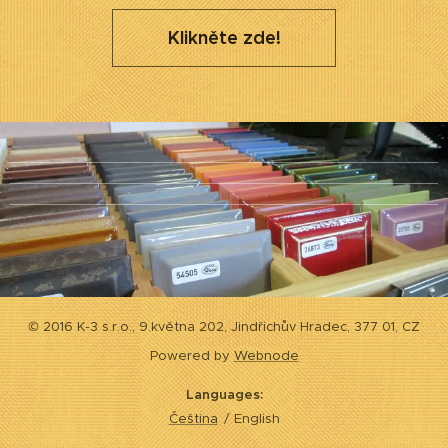
Klikněte zde!
© 2016 K-3 s.r.o., 9.května 202, Jindřichův Hradec, 377 01, CZ
Powered by
Webnode
Languages
Čeština
English