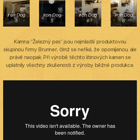
Iron Dog
Iron Dog
Iron Dog
Iron Dog
5
5
6
6
Kamna "Železný pes" jsou nejmladší produktovou
skupinou firmy Brunner, čímž se neříká, že opomíjenou, ale
právě naopak. Při výrobě těchto litinových kamen se
uplatnily všechny zkušenosti z výroby běžné produkce.