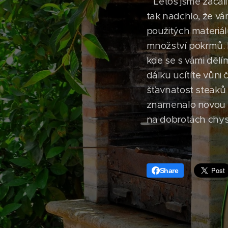
Letos jsme začali 
tak nadchlo, že v
použitých materiálů
množství pokrmů. 
kde se s vámi dělí
dálku ucítíte vůni
šťavnatost steaků
znamenalo novou vý
na dobrotách chyst
Share