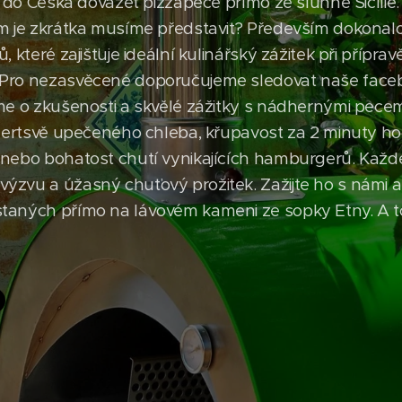
do Česka dovážet pizzapece přímo ze slunné Sicílie.
ám je zkrátka musíme představit? Především dokonalo
, které zajišťuje ideální kulinářský zážitek při přípr
Pro nezasvěcené doporučujeme sledovat naše faceb
me o zkušenosti a skvělé zážitky s nádhernými pecemi
 čertsvě upečeného chleba, křupavost za 2 minuty hot
 nebo bohatost chutí vynikajících hamburgerů. Každ
zvu a úžasný chuťový prožitek. Zažijte ho s námi a 
aných přímo na lávovém kameni ze sopky Etny. A to u