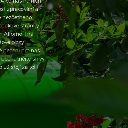
 A co nás na nich
st zpracování a
avě nezčetného
ookové stránky,
 Alforno. I na
ové pizzy,
é pečení pro nás
pochutnějte si i vy
ž stojí za to!!!