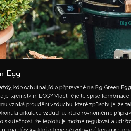
en Egg
každý, kdo ochutnal jídlo připravené na Big Green Eg
o je tajemstvím EGG? Vlastně je to spíše kombinace v
emu vzniká proudění vzduchu, které způsobuje, že tak
okonalá cirkulace vzduchu, která rovnoměrně připravu
to skutečnost, že teplotu je možné regulovat a udržo
nemá díky kvalitní a tepelně izolované keramice nějak