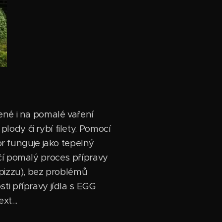
ené i na pomalé vaření
ody či rybí filety. Pomocí
 funguje jako tepelný
čí pomalý proces přípravy
 pizzu), bez problémů
ti přípravy jídla s EGG
xt...