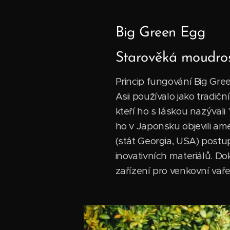
Big Green Egg
Starověká moudrost
Princip fungování Big Gre
Asii používalo jako tradič
kteří ho s láskou nazýval
ho v Japonsku objevili ame
(stát Georgia, USA) post
inovativních materiálů. D
zařízení pro venkovní vaře