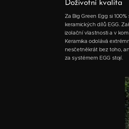
Doživotní kvalita
Za Big Green Egg si 100% s
keramických dílů EGG. Zař
izolační vlastnosti a v k
Keramika odolává extrémn
nesčetněkrát bez toho, ani
za systémem EGG stojí.