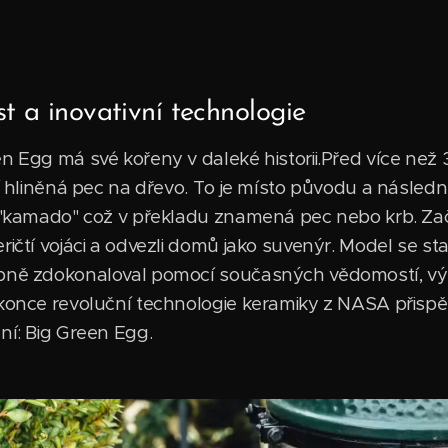
 a inovativní technologie
en Egg má své kořeny v daleké historii.Před více než
ní hliněná pec na dřevo. To je místo původu a násled
i "kamado" což v překladu znamená pec nebo krb. Za
ričtí vojáci a odvezli domů jako suvenýr. Model se sta
upně zdokonaloval pomocí současných vědomostí, vý
okonce revoluční technologie keramiky z NASA přispě
ní: Big Green Egg.