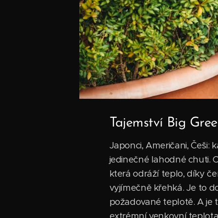
Tajemství Big Gre
Japonci, Američani, Češi: 
jedinečné lahodné chuti. C
která odráží teplo, díky č
vyjímečně křehká. Je to d
požadované teplotě. A je 
extrémní venkovní teplota 