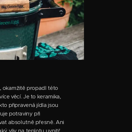
g, okamžitě propadl této
íce věcí. Je to keramika,
to připravená jídla jsou
je potraviny při
vat absolutně přesně. Ani
ý vliv na teplotu uvnitř