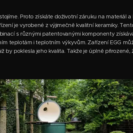
tojíme. Proto získáte doživotní záruku na materiál a
ízení je vyrobené z výjimečně kvalitní keramiky. Ten
ombinací s různými patentovanými komponenty získává
ím teplotám i teplotním výkyvům. Zařízení EGG můž
ž by poklesla jeho kvalita. Takže je úplně přirozené,