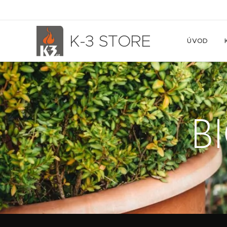
K-3 STORE
ÚVOD
B