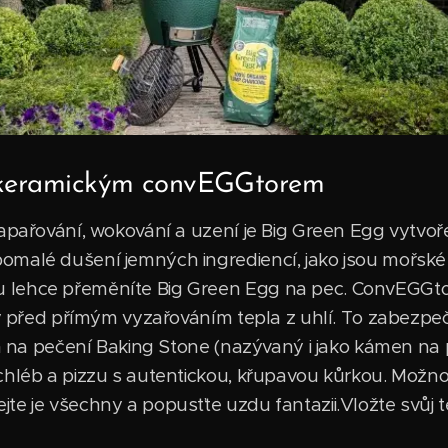
 keramickým convEGGtorem
napařování, wokování a uzení je Big Green Egg vytvoř
malé dušení jemných ingrediencí, jako jsou mořské pl
lehce přeměníte Big Green Egg na pec. ConvEGGtor
iny před přímým vyzařováním tepla z uhlí. To zabezpe
men na pečení Baking Stone (nazývaný i jako kámen na
chléb a pizzu s autentickou, křupavou kůrkou. Možnos
e je všechny a popusťte uzdu fantazii.Vložte svůj te