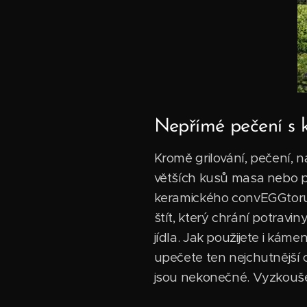
Nepřímé pečení s
Kromě grilování, pečení, 
větších kusů masa nebo po
keramického convEGGtoru 
štít, který chrání potrav
jídla. Jak použijete i ká
upečete ten nejchutnější 
jsou nekonečné. Vyzkoušejt