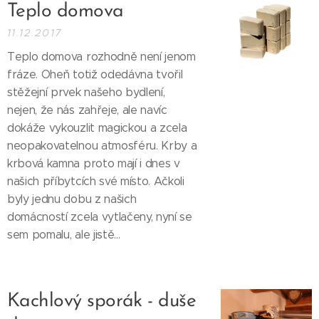
Teplo domova
11.12.2017
Teplo domova rozhodně není jenom
fráze. Oheň totiž odedávna tvořil
stěžejní prvek našeho bydlení,
nejen, že nás zahřeje, ale navíc
dokáže vykouzlit magickou a zcela
neopakovatelnou atmosféru. Krby a
krbová kamna proto mají i dnes v
našich příbytcích své místo. Ačkoli
byly jednu dobu z našich
domácností zcela vytlačeny, nyní se
sem pomalu, ale jistě...
Kachlový sporák - duše