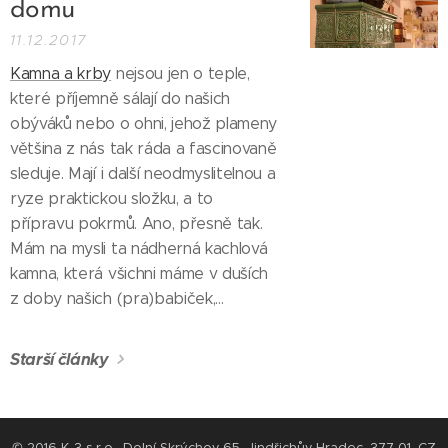
domu
11.12.2017
Kamna a krby
nejsou jen o teple,
které příjemně sálají do našich
obýváků nebo o ohni, jehož plameny
většina z nás tak ráda a fascinovaně
sleduje. Mají i další neodmyslitelnou a
ryze praktickou složku, a to
přípravu pokrmů. Ano, přesně tak.
Mám na mysli ta nádherná kachlová
kamna, která všichni máme v duších
z doby našich (pra)babiček,...
Starší články
© 2016 K-3 s.r.o., Dolní Skrýchov 65, Jindřichův Hradec, 377 01, CZ