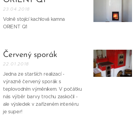
ORIENT Q1
23.04.2018
Volně stojící kachlová kamna
ORIENT Q1
Červený sporák
22.01.2018
Jedna ze starších realizací -
výrazně červený sporák s
teplovodním výměníkem. V počátku
nás výběr barvy trochu zaskočil -
ale výsledek v zařízeném interiéru
je super!