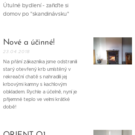
Útulné bydlení - zařiďte si
domov po "skandinávsku"
Nové a účinné!
23.04.2018
Na přání zákazníka jsme odstranili
starý otevřený krb umístěný v
rekreační chatě s nahradili jej
krbovými kamny s kachlovým
obkladem. Rychle a účelně, nyní je
přijemné teplo ve velmi krátké
době!