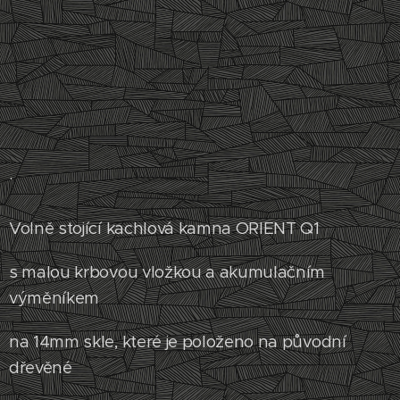
.
Volně stojící kachlová kamna ORIENT Q1
s malou krbovou vložkou a akumulačním
výměníkem
na 14mm skle, které je položeno na původní
dřevěné