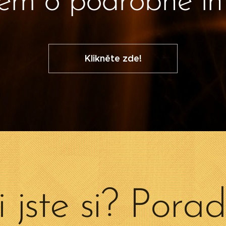
em o podrobné i
Klikněte zde!
 jste si? Por