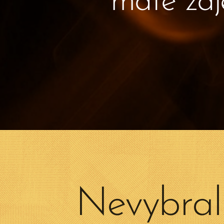
máte záj
Nevybrali