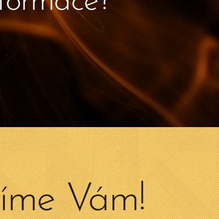
nformace?
adíme Vám!