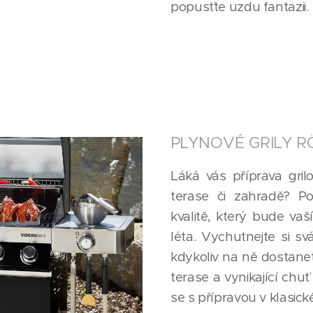
popusťte uzdu fantazii.
PLYNOVÉ GRILY R
Láká vás příprava gri
terase či zahradě? Poř
kvalitě, který bude v
léta. Vychutnejte si sv
kdykoliv na ně dostanet
terase a vynikající chuť
se s přípravou v klasic