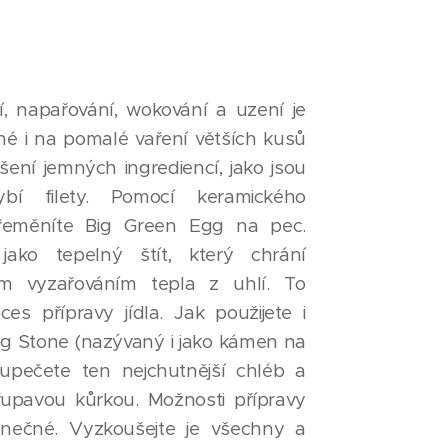
í, napařování, wokování a uzení je
é i na pomalé vaření větších kusů
ní jemných ingrediencí, jako jsou
bí filety. Pomocí keramického
řeměníte Big Green Egg na pec.
ako tepelný štít, který chrání
m vyzařováním tepla z uhlí. To
s přípravy jídla. Jak použijete i
g Stone (nazývaný i jako kámen na
upečete ten nejchutnější chléb a
řupavou kůrkou. Možnosti přípravy
onečné. Vyzkoušejte je všechny a