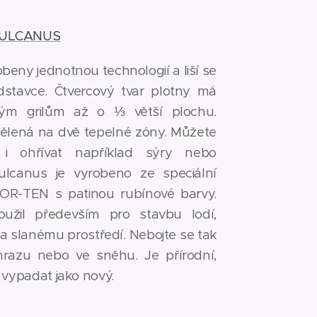
VULCANUS
beny jednotnou technologií a liší se
stavce. Čtvercový tvar plotny má
atým grilům až o ⅓ větší plochu.
ělená na dvě tepelné zóny. Můžete
 i ohřívat například sýry nebo
Vulcanus je vyrobeno ze speciální
COR-TEN s patinou rubínové barvy.
žil především pro stavbu lodí,
a slanému prostředí. Nebojte se tak
mrazu nebo ve sněhu. Je přírodní,
 vypadat jako nový.