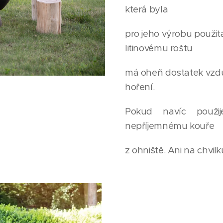
která byla
pro jeho výrobu použit
litinovému roštu
má oheň dostatek vzd
hoření.
Pokud navíc použi
nepříjemnému kouře
z ohniště. Ani na chvil