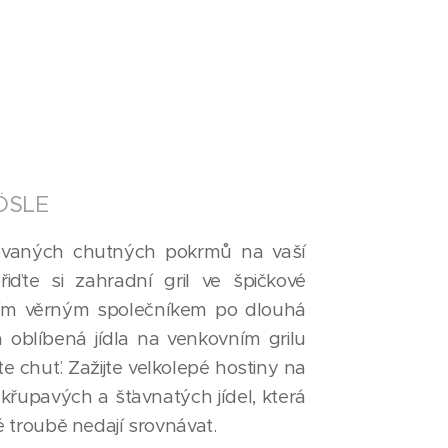
ÖSLE
lovaných chutných pokrmů na vaší
iďte si zahradní gril ve špičkové
aším věrným společníkem po dlouhá
á oblíbená jídla na venkovním grilu
e chuť. Zažijte velkolepé hostiny na
 křupavých a šťavnatých jídel, která
ké troubě nedají srovnávat.