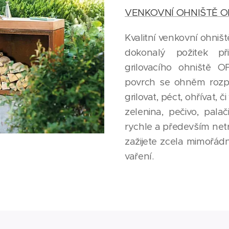
VENKOVNÍ OHNIŠTĚ O
Kvalitní venkovní ohniš
dokonalý požitek p
grilovacího ohniště OF
povrch se ohněm rozp
grilovat, péct, ohřívat, č
zelenina, pečivo, palači
rychle a především netr
zažijete zcela mimořá
vaření.