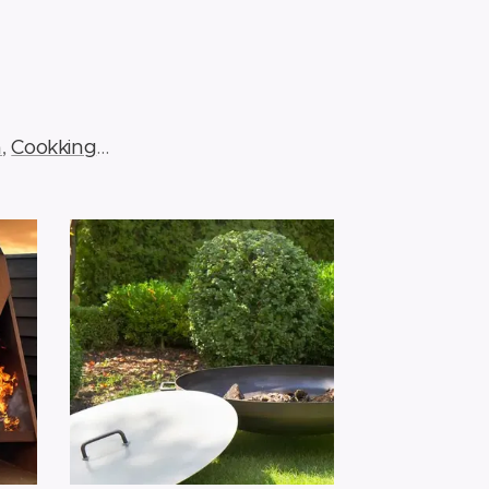
a
,
Cookking
...