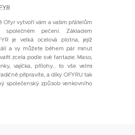
FYR
tě Ofyr vytvoří vám a vašim přátelům
ři společném pečení. Základem
YR je velká ocelová plotna, jejíž
álí a vy můžete během pár minut
i vařit zcela podle své fantazie. Maso,
nky, vajíčka, přílohy... to vše velmi
adičně připravíte, a díky OFYRU tak
dný společenský způsob venkovního