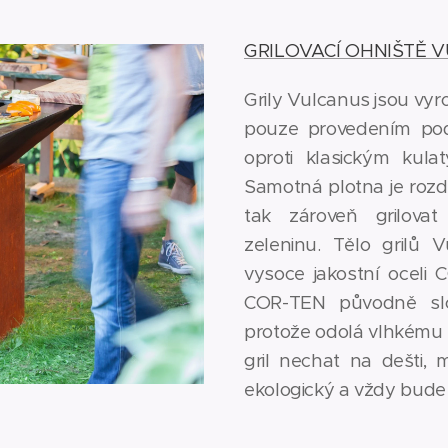
GRILOVACÍ OHNIŠTĚ 
Grily Vulcanus jsou vyro
pouze provedením pod
oproti klasickým kul
Samotná plotna je rozd
tak zároveň grilovat
zeleninu. Tělo grilů 
vysoce jakostní oceli 
COR-TEN původně slou
protože odolá vlhkému 
gril nechat na dešti, 
ekologický a vždy bude