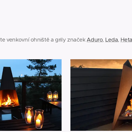
te venkovní ohniště a grily značek
Aduro
,
Leda
,
Het