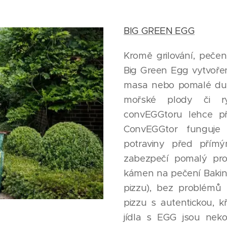
BIG GREEN EGG
Kromě grilování, pečen
Big Green Egg vytvořen
masa nebo pomalé duše
mořské plody či ry
convEGGtoru lehce p
ConvEGGtor funguje j
potraviny před přímý
zabezpečí pomalý proce
kámen na pečení Bakin
pizzu), bez problémů 
pizzu s autentickou, k
jídla s EGG jsou nek