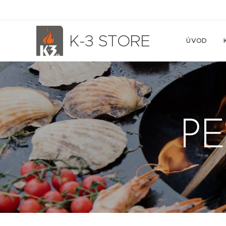
K-3 STORE
ÚVOD
PE