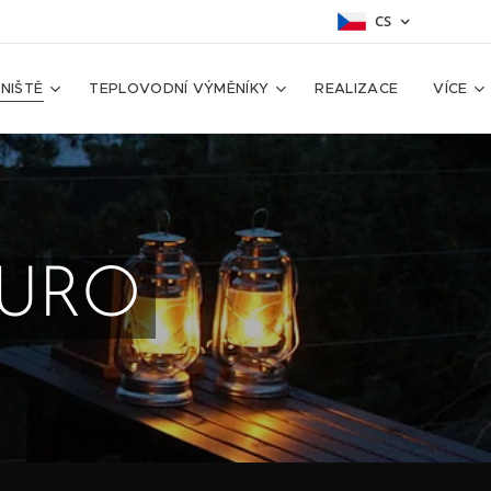
CS
NIŠTĚ
TEPLOVODNÍ VÝMĚNÍKY
REALIZACE
VÍCE
DURO