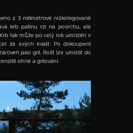
eno z 3 milimetrové nízkolegované
ává krb patinu rzi na povrchu, ale
 Krb tak může po celý rok umístěn v
ácel ze svých kvalit. Po dokoupení
ároveň jako gril. Rošt lze umístit do
ntenzitě ohně a grilování.