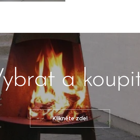
ybrat a koupi
Klikněte zde!