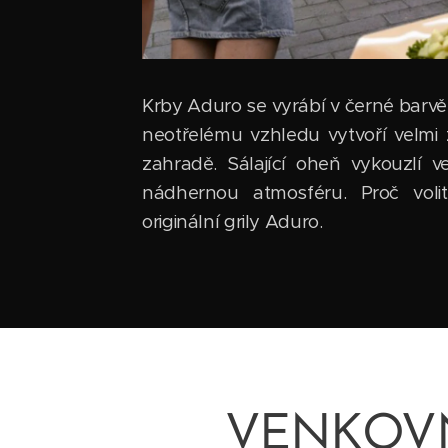
Krby Aduro se vyrábí v černé barvě 
neotřelému vzhledu vytvoří velmi z
zahradě. Sálající oheň vykouzlí v
nádhernou atmosféru. Proč volit 
originální grily Aduro.
VENKOVN