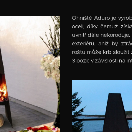
Ohniště Aduro je vyrob
oceli, díky čemuž získ
uvnitř dále nekoroduje.
exteriéru, aniž by ztr
roštu může krb sloužit z
3 pozic v závislosti na i