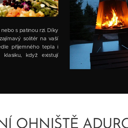
nebo s patinou rzi. Díky
ajímavý solitér na vaší
edle příjemného tepla i
klasiku, když existují
Í OHNIŠTĚ ADUR