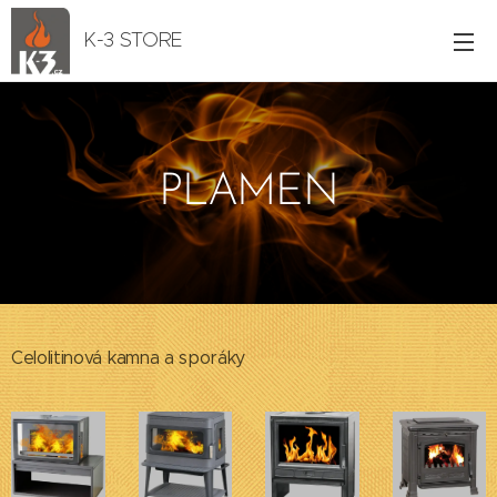
K-3 STORE
PLAMEN
Celolitinová kamna a sporáky