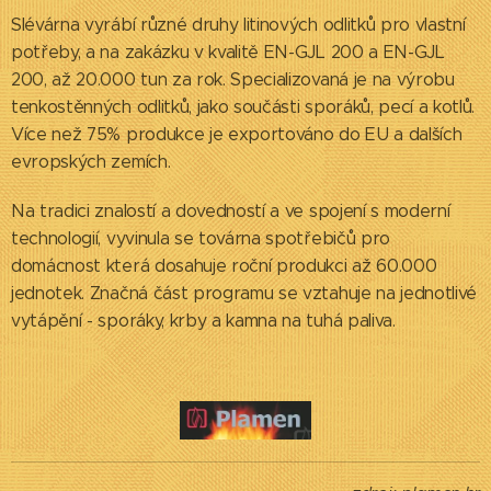
Slévárna vyrábí různé druhy litinových odlitků pro vlastní
potřeby, a na zakázku v kvalitě EN-GJL 200 a EN-GJL
200, až 20.000 tun za rok. Specializovaná je na výrobu
tenkostěnných odlitků, jako součásti sporáků, pecí a kotlů.
Více než 75% produkce je exportováno do EU a dalších
evropských zemích.
Na tradici znalostí a dovedností a ve spojení s moderní
technologií, vyvinula se továrna spotřebičů pro
domácnost která dosahuje roční produkci až 60.000
jednotek. Značná část programu se vztahuje na jednotlivé
vytápění - sporáky, krby a kamna na tuhá paliva.