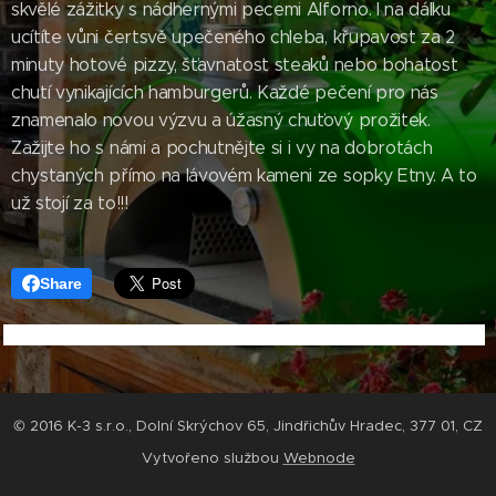
skvělé zážitky s nádhernými pecemi Alforno. I na dálku
ucítíte vůni čertsvě upečeného chleba, křupavost za 2
minuty hotové pizzy, šťavnatost steaků nebo bohatost
chutí vynikajících hamburgerů. Každé pečení pro nás
znamenalo novou výzvu a úžasný chuťový prožitek.
Zažijte ho s námi a pochutnějte si i vy na dobrotách
chystaných přímo na lávovém kameni ze sopky Etny. A to
už stojí za to!!!
Share
© 2016 K-3 s.r.o., Dolní Skrýchov 65, Jindřichův Hradec, 377 01, CZ
Vytvořeno službou
Webnode