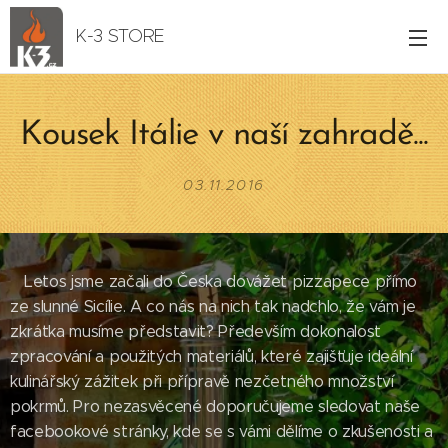
K-3 STORE
Kousek Itálie v naší zahradě...
03.11.2016
Letos jsme začali do Česka dovážet pizzapece přímo
ze slunné Sicílie. A co nás na nich tak nadchlo, že vám je
zkrátka musíme představit? Především dokonalost
zpracování a použitých materiálů, které zajišťuje ideální
kulinářský zážitek při přípravě nezčetného množství
pokrmů. Pro nezasvěcené doporučujeme sledovat naše
facebookové stránky, kde se s vámi dělíme o zkušenosti a